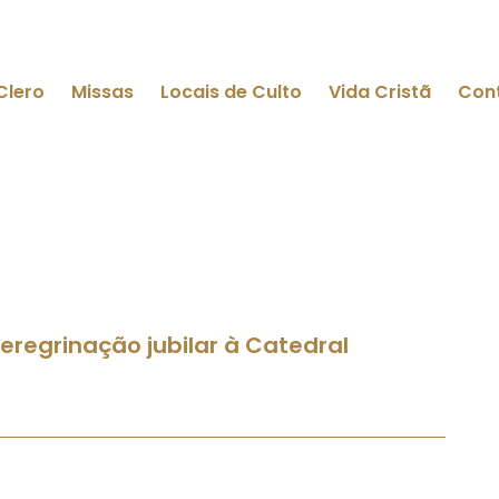
Clero
Missas
Locais de Culto
Vida Cristã
Con
eregrinação jubilar à Catedral