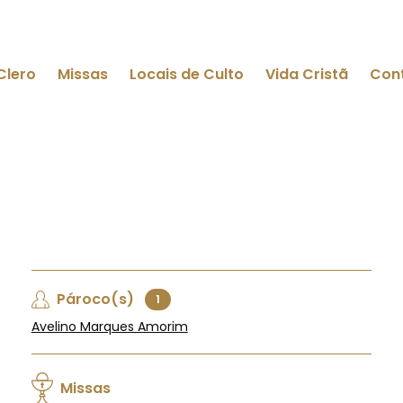
Clero
Missas
Locais de Culto
Vida Cristã
Con
Pároco(s)
1
Avelino Marques Amorim
Missas