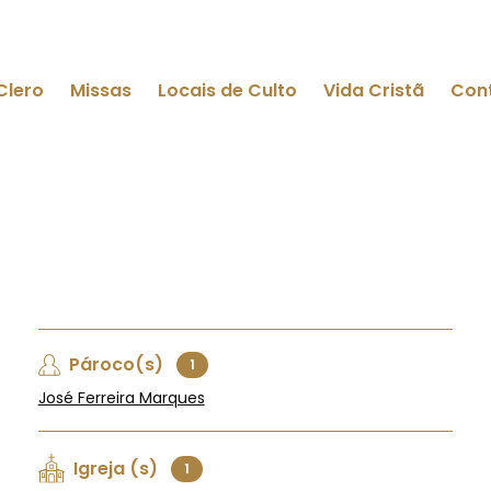
Clero
Missas
Locais de Culto
Vida Cristã
Con
Pároco(s)
1
José Ferreira Marques
Igreja (s)
1