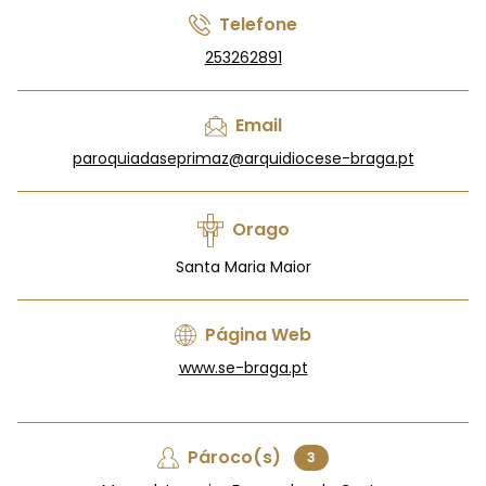
Telefone
253262891
Email
paroquiadaseprimaz@arquidiocese-braga.pt
Orago
Santa Maria Maior
Página Web
www.se-braga.pt
Pároco(s)
3