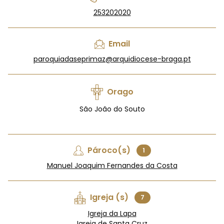
253202020
Email
paroquiadaseprimaz@arquidiocese-braga.pt
Orago
São João do Souto
Pároco(s)
1
Manuel Joaquim Fernandes da Costa
Igreja (s)
7
Igreja da Lapa
Igreja de Santa Cruz