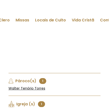
Clero
Missas
Locais de Culto
Vida Cristã
Con
Pároco(s)
1
Walter Tenório Torres
Igreja (s)
1