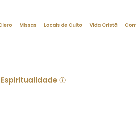
Clero
Missas
Locais de Culto
Vida Cristã
Con
Espiritualidade