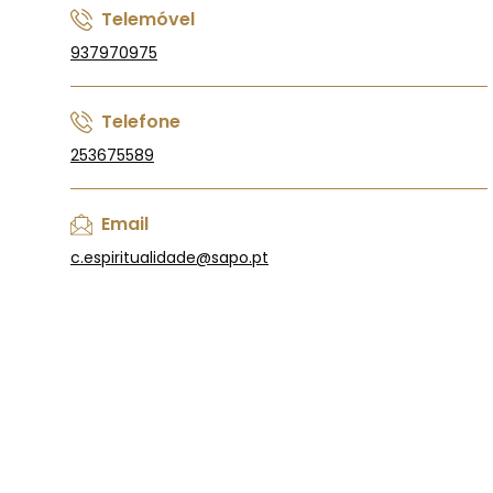
Telemóvel
937970975
Telefone
253675589
Email
c.espiritualidade@sapo.pt