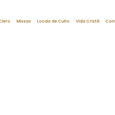
Clero
Missas
Locais de Culto
Vida Cristã
Con