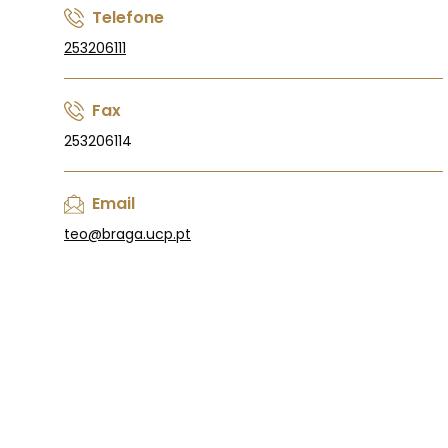
Telefone
253206111
Fax
253206114
Email
teo@braga.ucp.pt