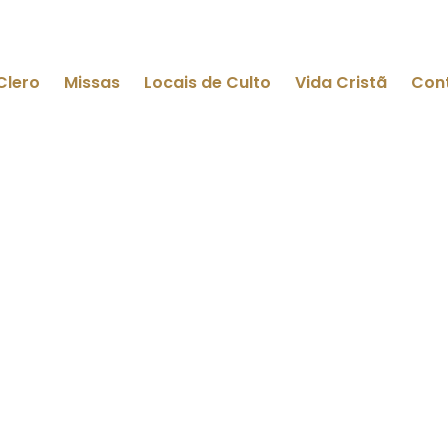
Clero
Missas
Locais de Culto
Vida Cristã
Con