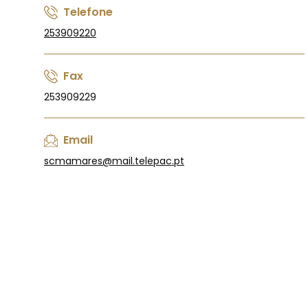
Telefone
253909220
Fax
253909229
Email
scmamares@mail.telepac.pt