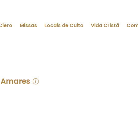
Clero
Missas
Locais de Culto
Vida Cristã
Con
e Amares