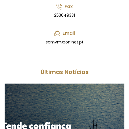
Fax
253649331
Email
scmvm@oninet.pt
Últimas Notícias