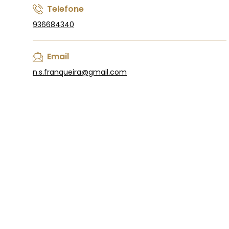
Telefone
936684340
Email
n.s.franqueira@gmail.com