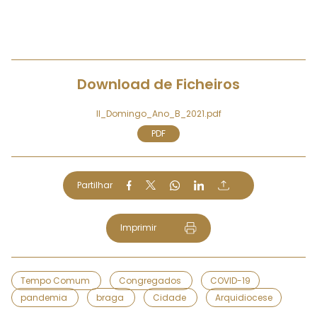
Download de Ficheiros
II_Domingo_Ano_B_2021.pdf
PDF
Partilhar
Imprimir
Tempo Comum
Congregados
COVID-19
pandemia
braga
Cidade
Arquidiocese