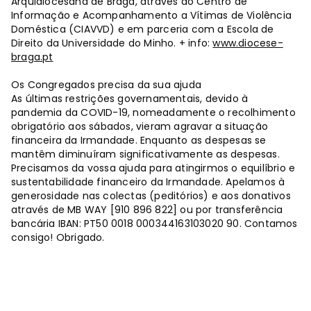
Arquidiocesana de Braga, através do Centro de
Informação e Acompanhamento a Vítimas de Violência
Doméstica (CIAVVD) e em parceria com a Escola de
Direito da Universidade do Minho. + info:
www.diocese-
braga.pt
Os Congregados precisa da sua ajuda
As últimas restrições governamentais, devido à
pandemia da COVID-19, nomeadamente o recolhimento
obrigatório aos sábados, vieram agravar a situação
financeira da Irmandade. Enquanto as despesas se
mantêm diminuíram significativamente as despesas.
Precisamos da vossa ajuda para atingirmos o equilíbrio e
sustentabilidade financeiro da Irmandade. Apelamos à
generosidade nas colectas (peditórios) e aos donativos
através de MB WAY [910 896 822] ou por transferência
bancária IBAN: PT50 0018 000344163103020 90. Contamos
consigo! Obrigado.