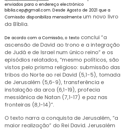
enviados para o endereço electrónico
biblia.cep@gmail.com
. Desde Agosto de 2021 que a
um novo livro
Comissão disponibiliza mensalmente
da Bíblia.
conclui
“
a
De acordo com a Comissão, o texto
ascensão de David ao trono e a integração
de Judá e de Israel num único reino
” e
os
episódios relatados,
“
mesmo políticos, são
vistos pelo prisma religioso: submissão das
tribos do Norte ao rei David (5,1-5), tomada
de Jerusalém (5,6-9), transferência e
instalação da arca (6,1-19), profecia
messiânica de Natan (7,1-17) e paz nas
fronteiras (8,1-14)”.
O texto
narra a conquista de Jerusalém, “a
maior realização” do Rei David.
Jerusalém