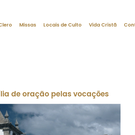
Clero
Missas
Locais de Culto
Vida Cristã
Con
ília de oração pelas vocações