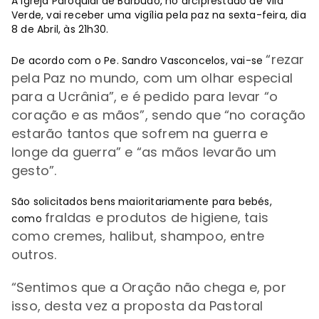
A Igreja Paroquial de Barbudo, no arciprestado de Vila
Verde, vai receber uma vigília pela paz na sexta-feira, dia
8 de Abril, às 21h30.
“
rezar
De acordo com o Pe. Sandro Vasconcelos, vai-se
pela Paz no mundo, com um olhar especial
para a Ucrânia
”, e é pedido para levar
“
o
coração e as mãos
”, sendo que
“
no coração
estarão tantos que sofrem na guerra e
longe da guerra
” e
“
as mãos levarão um
gesto
”.
São solicitados bens maioritariamente para bebés,
fraldas e produtos de higiene, tais
como
como cremes, halibut, shampoo, entre
outros.
“
Sentimos que a Oração não chega e, por
isso, desta vez a proposta da Pastoral