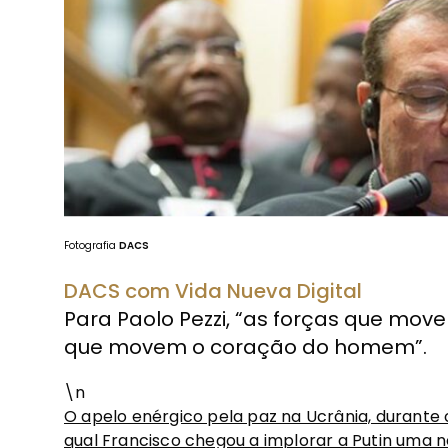
Fotografia
DACS
DACS com Vida Nueva Digital
Para Paolo Pezzi, “as forças que mo
que movem o coração do homem”.
\n
O apelo enérgico pela paz na Ucrânia, durante
qual Francisco chegou a implorar a Putin uma n