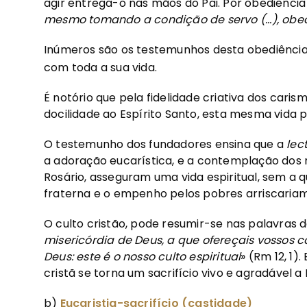
agir entrega-o nas mãos do Pai. Por obediência f
mesmo tomando a condição de servo (...), obe
Inúmeros são os testemunhos desta obediência,
com toda a sua vida.
É notório que pela fidelidade criativa dos caris
docilidade ao Espírito Santo, esta mesma vida
O testemunho dos fundadores ensina que a
lec
a adoração eucarística, e a contemplação dos 
Rosário, asseguram uma vida espiritual, sem a 
fraterna e o empenho pelos pobres arriscariam
O culto cristão, pode resumir-se nas palavras d
misericórdia de Deus, a que ofereçais vossos c
Deus: este é o nosso culto espiritual
» (Rm 12, 1)
cristã se torna um sacrifício vivo e agradável a D
b)
Eucaristia-sacrifício (castidade)