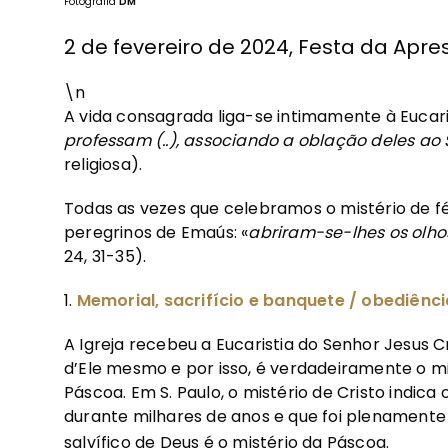
Fotografia
DM
2 de fevereiro de 2024, Festa da Apr
\n
A vida consagrada liga-se intimamente à Eucaris
professam (..), associando a oblação deles ao S
religiosa).
Todas as vezes que celebramos o mistério de fé
peregrinos de Emaús: «
abriram-se-lhes os olho
24, 31-35).
1.
Memorial, sacrifício e banquete / obediênc
A Igreja recebeu a Eucaristia do Senhor Jesus
d’Ele mesmo e por isso, é verdadeiramente o mi
Páscoa. Em S. Paulo, o mistério de Cristo indica
durante milhares de anos e que foi plenamente 
salvífico de Deus é o mistério da Páscoa.