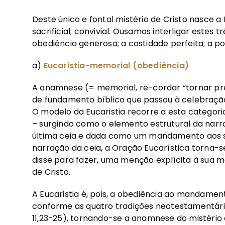
Deste único e fontal mistério de Cristo nasce a 
sacrificial; convivial. Ousamos interligar estes
obediência generosa; a castidade perfeita; a p
a)
Eucaristia-memorial (obediência)
A anamnese (= memorial, re-cordar “tornar pr
de fundamento bíblico que passou à celebração
O modelo da Eucaristia recorre a esta categori
– surgindo como o elemento estrutural da narraç
última ceia e dada como um mandamento aos se
narração da ceia, a Oração Eucarística torna-
disse para fazer, uma menção explícita à sua
de Cristo.
A Eucaristia é, pois, a obediência ao mandamen
conforme as quatro tradições neotestamentárias
11,23-25), tornando-se a anamnese do mistério d