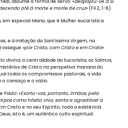
ilial, assume a forma de servo: «
despojou-Se a Si
decendo até à morte e morte de cruz
» (Fil 2, 1-8).
 em especial Maria, que é Mulher eucarística
mas, e à imitação da Santíssima Virgem, na
 prossegue
«por Cristo, com Cristo e em Cristo
».
tio divina
, a centralidade da Eucaristia, os Salmos,
mistérios de Cristo na perspetiva mariana do
qual todos os compromissos pastorais, a vida
 o cansaço e o vazio.
e Paulo: «
Exorto-vos, portanto, irmãos, pela
orpos como hóstia viva, santa e agradável a
. Em Cristo e no seu Espírito, toda a existência
eus, isto é, um autêntico culto espiritual.