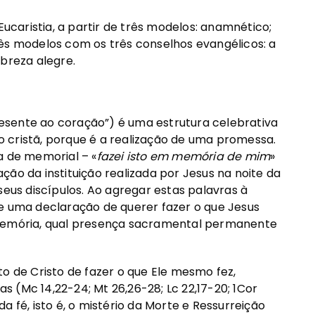
Eucaristia, a partir de três modelos: anamnético;
 três modelos com os três conselhos evangélicos: a
obreza alegre.
esente ao coração”) é uma estrutura celebrativa
 cristã, porque é a realização de uma promessa.
a de memorial – «
fazei isto em memória de mim
»
ão da instituição realizada por Jesus na noite da
us discípulos. Ao agregar estas palavras à
se uma declaração de querer fazer o que Jesus
 memória, qual presença sacramental permanente
to de Cristo de fazer o que Ele mesmo fez,
 (Mc 14,22-24; Mt 26,26-28; Lc 22,17-20; 1Cor
a fé, isto é, o mistério da Morte e Ressurreição