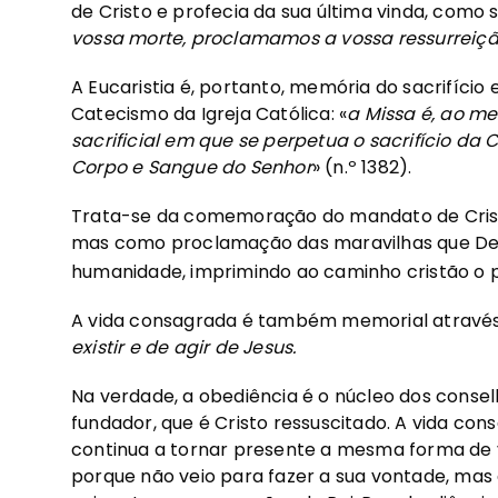
de Cristo e profecia da sua última vinda, como s
vossa morte, proclamamos a vossa ressurreiçã
A Eucaristia é, portanto, memória do sacrifício
Catecismo da Igreja Católica: «
a Missa é, ao m
sacrificial em que se perpetua o sacrifício d
Corpo e Sangue do Senhor
» (n.º 1382).
Trata-se da comemoração do mandato de Cris
mas como proclamação das maravilhas que Deu
humanidade, imprimindo ao caminho cristão o 
A vida consagrada é também memorial atravé
existir e de agir de Jesus.
Na verdade, a obediência é o núcleo dos conse
fundador, que é Cristo ressuscitado. A vida co
continua a tornar presente a mesma forma de vi
porque não veio para fazer a sua vontade, mas 