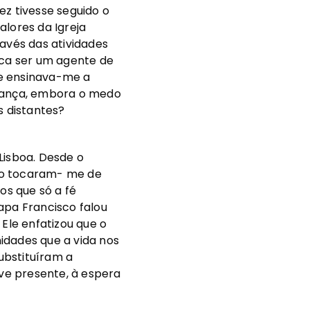
ez tivesse seguido o
alores da Igreja
ravés das atividades
ica ser um agente de
e ensinava-me a
riança, embora o medo
 distantes?
isboa. Desde o
do tocaram- me de
s que só a fé
pa Francisco falou
Ele enfatizou que o
idades que a vida nos
ubstituíram a
ve presente, à espera