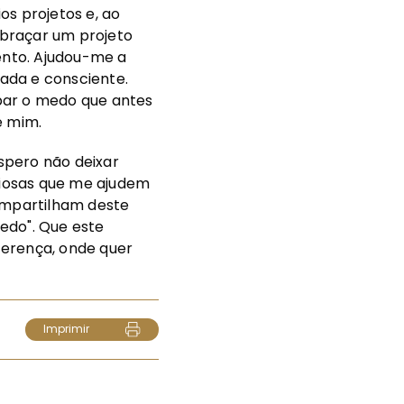
os projetos e, ao
 abraçar um projeto
mento. Ajudou-me a
ada e consciente.
par o medo que antes
e mim.
spero não deixar
liosas que me ajudem
ompartilham deste
edo". Que este
ferença, onde quer
Imprimir