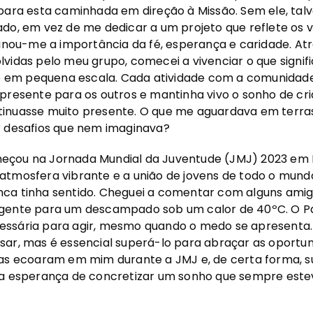
para esta caminhada em direção à Missão. Sem ele, talv
do, em vez de me dedicar a um projeto que reflete os v
sinou-me a importância da fé, esperança e caridade. At
vidas pelo meu grupo, comecei a vivenciar o que signif
em pequena escala. Cada atividade com a comunidad
 presente para os outros e mantinha vivo o sonho de c
inuasse muito presente. O que me aguardava em terras
r desafios que nem imaginava?
çou na Jornada Mundial da Juventude (JMJ) 2023 em L
atmosfera vibrante e a união de jovens de todo o mun
ca tinha sentido. Cheguei a comentar com alguns amigo
gente para um descampado sob um calor de 40ºC. O Pa
ssária para agir, mesmo quando o medo se apresenta. 
ar, mas é essencial superá-lo para abraçar as oportun
ras ecoaram em mim durante a JMJ e, de certa forma, s
la esperança de concretizar um sonho que sempre este