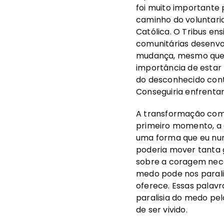
foi muito importante 
caminho do voluntaria
Católica. O Tribus en
comunitárias desenvol
mudança, mesmo que 
importância de estar
do desconhecido cont
Conseguiria enfrenta
A transformação come
primeiro momento, a 
uma forma que eu nun
poderia mover tanta 
sobre a coragem nece
medo pode nos paralis
oferece. Essas palav
paralisia do medo pe
de ser vivido.