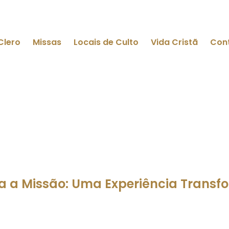
Clero
Missas
Locais de Culto
Vida Cristã
Con
a a Missão: Uma Experiência Trans