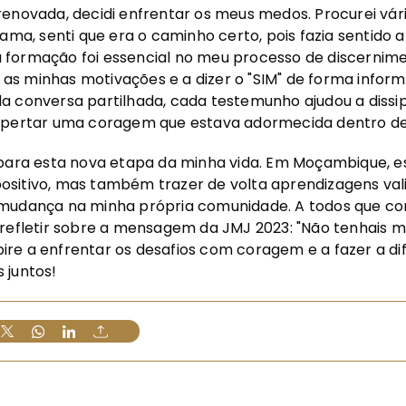
enovada, decidi enfrentar os meus medos. Procurei vári
lama, senti que era o caminho certo, pois fazia sentido
, a formação foi essencial no meu processo de discerni
s minhas motivações e a dizer o "SIM" de forma inform
a conversa partilhada, cada testemunho ajudou a dissi
espertar uma coragem que estava adormecida dentro d
 para esta nova etapa da minha vida. Em Moçambique, e
sitivo, mas também trazer de volta aprendizagens va
 mudança na minha própria comunidade. A todos que c
 refletir sobre a mensagem da JMJ 2023: "Não tenhais m
re a enfrentar os desafios com coragem e a fazer a di
 juntos!