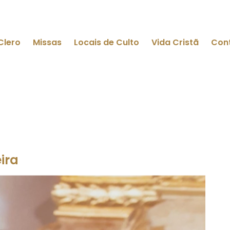
Clero
Missas
Locais de Culto
Vida Cristã
Con
ira