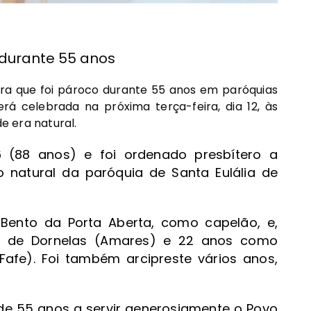
 durante 55 anos
ira que foi pároco durante 55 anos em paróquias
rá celebrada na próxima terça-feira, dia 12, às
de era natural.
6 (88 anos) e foi ordenado presbítero a
o natural da paróquia de Santa Eulália de
ento da Porta Aberta, como capelão, e,
o de Dornelas (Amares) e 22 anos como
afe). Foi também arcipreste vários anos,
de 55 anos a servir generosiamente o Povo