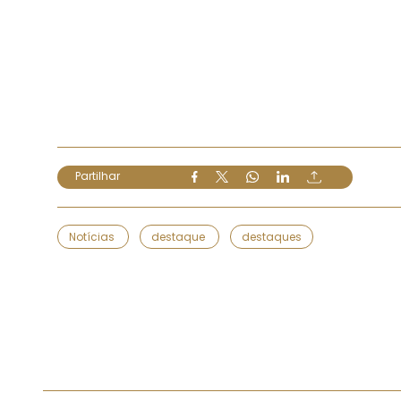
Partilhar
Notícias
destaque
destaques