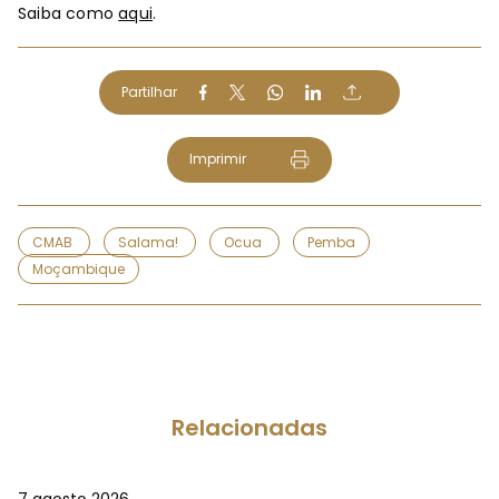
Saiba como
aqui
.
Partilhar
Imprimir
CMAB
Salama!
Ocua
Pemba
Moçambique
Relacionadas