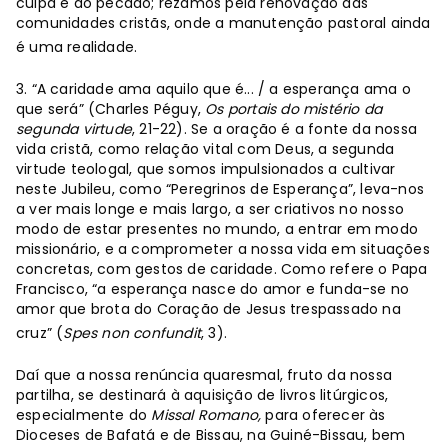
culpa e ao pecado; rezamos pela renovação das
comunidades cristãs, onde a manutenção pastoral ainda
é uma realidade.
3. “A caridade ama aquilo que é... / a esperança ama o
que será” (Charles Péguy,
Os portais do mistério da
segunda virtude
, 21-22). Se a oração é a fonte da nossa
vida cristã, como relação vital com Deus, a segunda
virtude teologal, que somos impulsionados a cultivar
neste Jubileu, como “Peregrinos de Esperança”, leva-nos
a ver mais longe e mais largo, a ser criativos no nosso
modo de estar presentes no mundo, a entrar em modo
missionário, e a comprometer a nossa vida em situações
concretas, com gestos de caridade. Como refere o Papa
Francisco, “a esperança nasce do amor e funda-se no
amor que brota do Coração de Jesus trespassado na
cruz” (
Spes non confundit
, 3).
Daí que a nossa renúncia quaresmal, fruto da nossa
partilha, se destinará à aquisição de livros litúrgicos,
especialmente do
Missal Romano,
para oferecer às
Dioceses de Bafatá e de Bissau, na Guiné-Bissau, bem