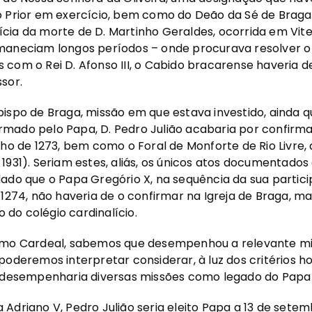
 Prior em exercício, bem como do Deão da Sé de Braga 
ia da morte de D. Martinho Geraldes, ocorrida em Viter
maneciam longos períodos – onde procurava resolver o 
com o Rei D. Afonso III, o Cabido bracarense haveria d
ssor.
ispo de Braga, missão em que estava investido, ainda 
mado pelo Papa, D. Pedro Julião acabaria por confirma
nho de 1273, bem como o Foral de Monforte de Rio Livre,
1931). Seriam estes, aliás, os únicos atos documentado
ado que o Papa Gregório X, na sequência da sua particip
 1274, não haveria de o confirmar na Igreja de Braga, m
do colégio cardinalício.
omo Cardeal, sabemos que desempenhou a relevante mis
poderemos interpretar considerar, à luz dos critérios 
, desempenharia diversas missões como legado do Papa 
Adriano V, Pedro Julião seria eleito Papa a 13 de setem