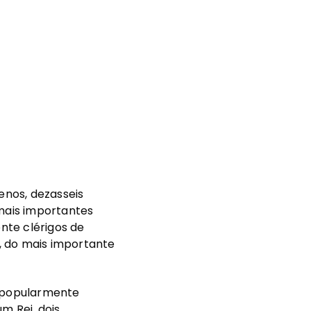
enos, dezasseis
 mais importantes
nte clérigos de
I, do mais importante
s popularmente
m Rei, dois