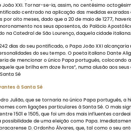
João XXI. Tornar-se-ia, assim, no centésimo octogési
ontificado centrado na aplicação das medidas exaradas do
 por oito meses, dado que a 20 de maio de 1277, haveri
oronamento nos seus aposentos, do Palácio Apostólico 
o na Catedral de São Lourenço, daquela cidade italiana
42 dias do seu pontificado, o Papa João XXI alcançaria
rsonalidades do seu tempo. O poeta italiano Dante Alig
eria de mencionar o único Papa português, colocando a
uele que brilha em doze livros”, numa alusão aos seus
 Santa Sé
vantes à Santa Sé
ro Julião, que se tornaria no único Papa português, a hi
nomes com ligações particulares à Santa Sé. O mais signi
entre 1501 e 1505, que foi um dos mais influentes cardea
possibilidade de uma eleição como Papa. Imediatamen
o bracarense D. Ordonho Álvares, que, tal como o seu ant