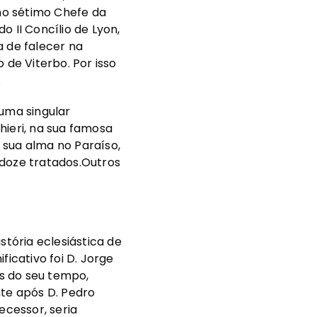
mo sétimo Chefe da
 II Concílio de Lyon,
a de falecer na
de Viterbo. Por isso
.
 uma singular
hieri, na sua famosa
 sua alma no Paraíso,
 doze tratados.Outros
stória eclesiástica de
ficativo foi D. Jorge
is do seu tempo,
te após D. Pedro
ecessor, seria