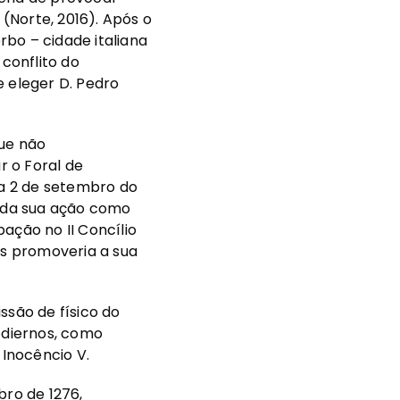
(Norte, 2016). Após o
bo – cidade italiana
conflito do
e eleger D. Pedro
que não
r o Foral de
 a 2 de setembro do
s da sua ação como
ação no II Concílio
as promoveria a sua
são de físico do
hodiernos, como
Inocêncio V.
bro de 1276,