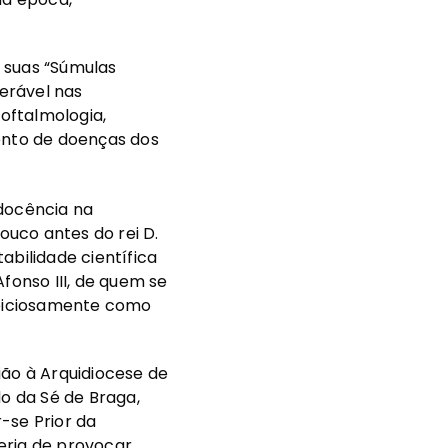
 suas “Súmulas
derável nas
oftalmologia,
mento de doenças dos
docência na
ouco antes do rei D.
abilidade científica
fonso III, de quem se
uspiciosamente como
ião à Arquidiocese de
o da Sé de Braga,
-se Prior da
eria de provocar