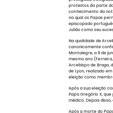
protestos da parte do
conhecimento da notíc
na qual os Papas per
episcopado português 
Julião como seu suce
Na qualidade de Arceb
canonicamente confir
Montalegre, a 9 de ju
mesmo ano (Ferreira, 
Arcebispo de Braga, d
de Lyon, realizado em
eleição como membro 
Após a sua eleição c
Papa Gregório X, que 
médico. Depois disso
Após a morte do Papa 