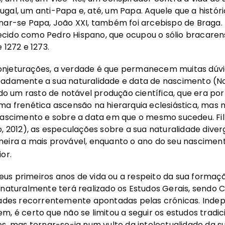
gal, um anti-Papa e, até, um Papa. Aquele que a histó
rnar-se Papa, João XXI, também foi arcebispo de Braga.
cido como Pedro Hispano, que ocupou o sólio bracare
 1272 e 1273.
njeturações, a verdade é que permanecem muitas dúvi
eadamente a sua naturalidade e data de nascimento (No
ando um rasto de notável produção científica, que era po
ma frenética ascensão na hierarquia eclesiástica, mas
nascimento e sobre a data em que o mesmo sucedeu. Fil
o, 2012), as especulações sobre a sua naturalidade dive
meira a mais provável, enquanto o ano do seu nascimen
or.
us primeiros anos de vida ou a respeito da sua formaçã
 naturalmente terá realizado os Estudos Gerais, sendo C
idades recorrentemente apontadas pelas crónicas. In
m, é certo que não se limitou a seguir os estudos trad
os, mas tornar-se-ia num vulto da intelectualidade da s