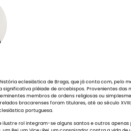
história eclesiástica de Braga, que já conta com, pelo m
 significativa plêiade de arcebispos. Provenientes das
, eminentes membros de ordens religiosas ou simplesme
prelados bracarenses foram titulares, até ao século XVII
clesiástica portuguesa.
e ilustre rol integram-se alguns santos e outros apena
, um Rei, um Vice-Rei, um conspirador contra a vida de u