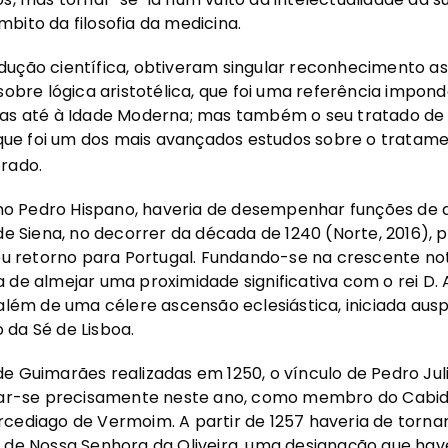
bito da filosofia da medicina.
dução científica, obtiveram singular reconhecimento as
 sobre lógica aristotélica, que foi uma referência impon
ias até à Idade Moderna; mas também o seu tratado de 
, que foi um dos mais avançados estudos sobre o trata
orado.
o Pedro Hispano, haveria de desempenhar funções de 
de Siena, no decorrer da década de 1240 (Norte, 2016), p
seu retorno para Portugal. Fundando-se na crescente not
 de almejar uma proximidade significativa com o rei D. A
 além de uma célere ascensão eclesiástica, iniciada a
 da Sé de Lisboa.
e Guimarães realizadas em 1250, o vínculo de Pedro Jul
ciar-se precisamente neste ano, como membro do Cabid
cediago de Vermoim. A partir de 1257 haveria de tornar
a de Nossa Senhora da Oliveira, uma designação que hav