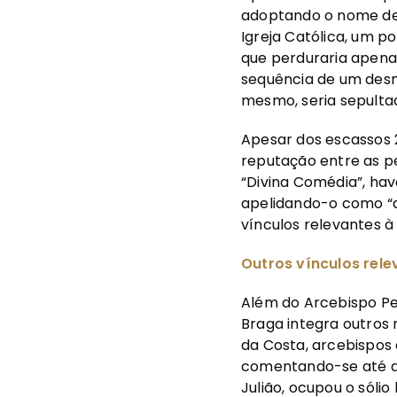
adoptando o nome de 
Igreja Católica, um p
que perduraria apenas
sequência de um desm
mesmo, seria sepultad
Apesar dos escassos 2
reputação entre as pe
“Divina Comédia”, hav
apelidando-o como “aq
vínculos relevantes à
Outros vínculos rele
Além do Arcebispo Ped
Braga integra outros 
da Costa, arcebispos 
comentando-se até a 
Julião, ocupou o sóli