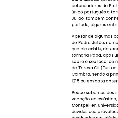
cofundadores de Portu
único português a to
Julião, também conhe
período, algures entre
Apesar de algumas co
de Pedro Julião, nom
que ele existiu, deix
tornaria Papa, após u
sobre o seu local de 
de Teresa Gil (Furtad
Coimbra, sendo a pri
1215 ou em data anteri
Pouco sabemos dos se
vocação eclesiástica,
Montpellier, univers
dúvidas que prevalece
destinados aos clérig