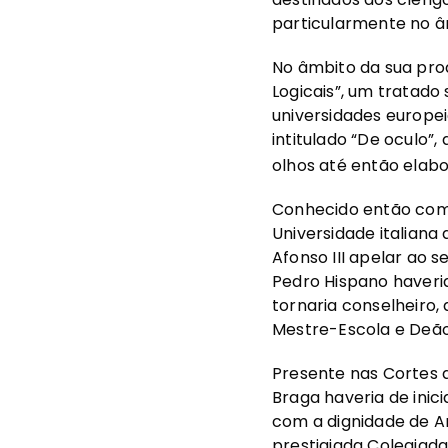
particularmente no âm
No âmbito da sua pro
Logicais”, um tratado
universidades europe
intitulado “De oculo”
olhos até então elab
Conhecido então com
Universidade italiana 
Afonso III apelar ao 
Pedro Hispano haveria
tornaria conselheiro,
Mestre-Escola e Deão
Presente nas Cortes d
Braga haveria de ini
com a dignidade de Ar
prestigiada Colegiad