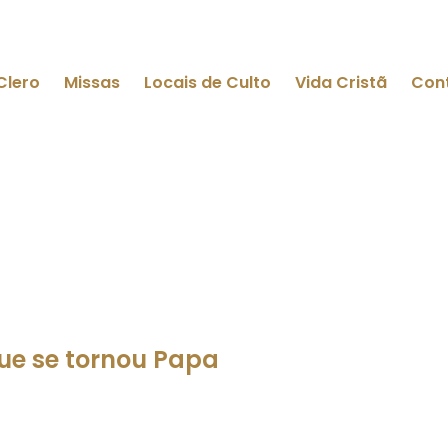
Clero
Missas
Locais de Culto
Vida Cristã
Con
ue se tornou Papa