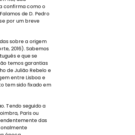
ria confirma como o
 Falamos de D. Pedro
nse por um breve
das sobre a origem
rte, 2016). Sabemos
rtuguês e que se
 não temos garantias
ho de Julião Rebelo e
rgem entre Lisboa e
to tem sido fixado em
o. Tendo seguido a
oimbra, Paris ou
dependentemente das
icionalmente
ua época,