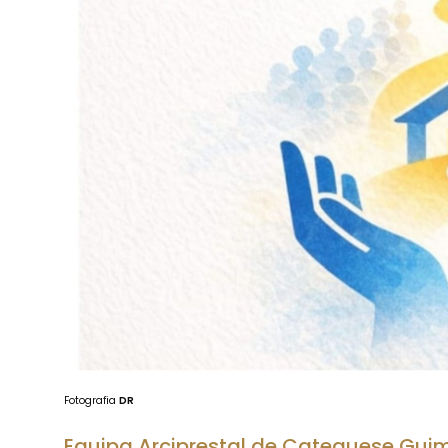
Fotografia
DR
Equipa Arciprestal de Catequese Guim