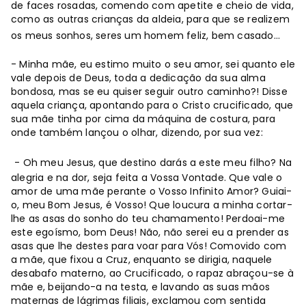
de faces rosadas, comendo com apetite e cheio de vida,
como as outras crianças da aldeia, para que se realizem
os meus sonhos, seres um homem feliz, bem casado…
- Minha mãe, eu estimo muito o seu amor, sei quanto ele
vale depois de Deus, toda a dedicação da sua alma
bondosa, mas se eu quiser seguir outro caminho?! Disse
aquela criança, apontando para o Cristo crucificado, que
sua mãe tinha por cima da máquina de costura, para
onde também lançou o olhar, dizendo, por sua vez:
- Oh meu Jesus, que destino darás a este meu filho? Na
alegria e na dor, seja feita a Vossa Vontade. Que vale o
amor de uma mãe perante o Vosso Infinito Amor? Guiai-
o, meu Bom Jesus, é Vosso! Que loucura a minha cortar-
lhe as asas do sonho do teu chamamento! Perdoai-me
este egoísmo, bom Deus! Não, não serei eu a prender as
asas que lhe destes para voar para Vós! Comovido com
a mãe, que fixou a Cruz, enquanto se dirigia, naquele
desabafo materno, ao Crucificado, o rapaz abraçou-se à
mãe e, beijando-a na testa, e lavando as suas mãos
maternas de lágrimas filiais, exclamou com sentida