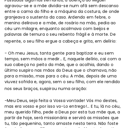
Passadas algumas semanas, a doença do Miguel
agravou-se e a mãe dividia-se num afã sem descanso
entre a cama do filho e a máquina da costura, de onde
granjeava o sustento da casa. Ardendo em febre, o
menino delirava e a mãe, de rosário na mão, pedia ao
céu um milagre, enquanto acalmava com beijos e
palavras de ternura o seu rebento frágil e à morte. De
repente, o seu filho ergue a cabeça e grita, em delírio:
- Oh meu Jesus, tanta gente para baptizar e eu sem
tempo, sem mãos a medir… E, naquele delírio, cai com a
sua cabeça no peito da mãe, que o acolhia, dando o
último suspiro nas mãos do Deus que o chamava, não
para a missão, mas para o céu. A mãe, depois de uma
viuvez sofrida e, agora, sem o seu filho, com ele rendido
nos seus braços, suspirou numa oração:
-Meu Deus, seja feita a Vossa vontade! Vós mo destes,
mas era vosso e por isso vo-Lo entrego!... E tu, lá no céu,
meu querido filho, pede a Deus por esta tua mãe que, a
partir de hoje, será missionária e servirá as missões que
tu, tão pequenino, tanto amaste nesta terra. Não foste