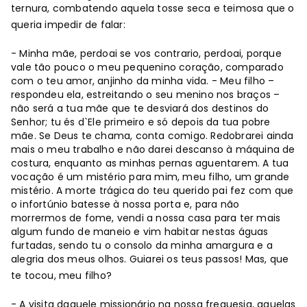
ternura, combatendo aquela tosse seca e teimosa que o
queria impedir de falar:
- Minha mãe, perdoai se vos contrario, perdoai, porque
vale tão pouco o meu pequenino coração, comparado
com o teu amor, anjinho da minha vida. - Meu filho –
respondeu ela, estreitando o seu menino nos braços –
não será a tua mãe que te desviará dos destinos do
Senhor; tu és d`Ele primeiro e só depois da tua pobre
mãe. Se Deus te chama, conta comigo. Redobrarei ainda
mais o meu trabalho e não darei descanso à máquina de
costura, enquanto as minhas pernas aguentarem. A tua
vocação é um mistério para mim, meu filho, um grande
mistério. A morte trágica do teu querido pai fez com que
o infortúnio batesse à nossa porta e, para não
morrermos de fome, vendi a nossa casa para ter mais
algum fundo de maneio e vim habitar nestas águas
furtadas, sendo tu o consolo da minha amargura e a
alegria dos meus olhos. Guiarei os teus passos! Mas, que
te tocou, meu filho?
- A visita daquele missionário na nossa freguesia, aquelas