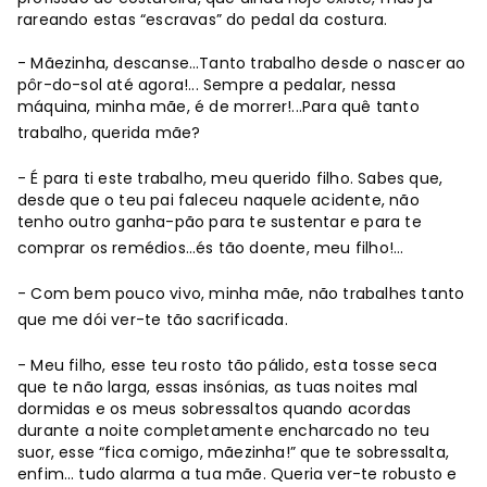
rareando estas “escravas” do pedal da costura.
- Mãezinha, descanse…Tanto trabalho desde o nascer ao
pôr-do-sol até agora!... Sempre a pedalar, nessa
máquina, minha mãe, é de morrer!...Para quê tanto
trabalho, querida mãe?
- É para ti este trabalho, meu querido filho. Sabes que,
desde que o teu pai faleceu naquele acidente, não
tenho outro ganha-pão para te sustentar e para te
comprar os remédios…és tão doente, meu filho!...
- Com bem pouco vivo, minha mãe, não trabalhes tanto
que me dói ver-te tão sacrificada.
- Meu filho, esse teu rosto tão pálido, esta tosse seca
que te não larga, essas insónias, as tuas noites mal
dormidas e os meus sobressaltos quando acordas
durante a noite completamente encharcado no teu
suor, esse “fica comigo, mãezinha!” que te sobressalta,
enfim… tudo alarma a tua mãe. Queria ver-te robusto e