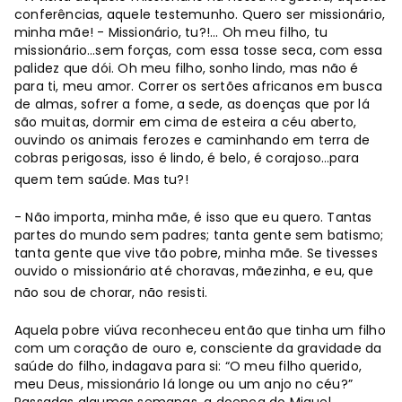
conferências, aquele testemunho. Quero ser missionário,
minha mãe! - Missionário, tu?!... Oh meu filho, tu
missionário…sem forças, com essa tosse seca, com essa
palidez que dói. Oh meu filho, sonho lindo, mas não é
para ti, meu amor. Correr os sertões africanos em busca
de almas, sofrer a fome, a sede, as doenças que por lá
são muitas, dormir em cima de esteira a céu aberto,
ouvindo os animais ferozes e caminhando em terra de
cobras perigosas, isso é lindo, é belo, é corajoso…para
quem tem saúde. Mas tu?!
- Não importa, minha mãe, é isso que eu quero. Tantas
partes do mundo sem padres; tanta gente sem batismo;
tanta gente que vive tão pobre, minha mãe. Se tivesses
ouvido o missionário até choravas, mãezinha, e eu, que
não sou de chorar, não resisti.
Aquela pobre viúva reconheceu então que tinha um filho
com um coração de ouro e, consciente da gravidade da
saúde do filho, indagava para si: “O meu filho querido,
meu Deus, missionário lá longe ou um anjo no céu?”