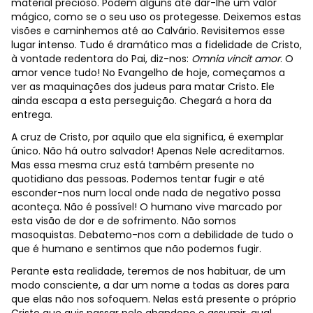
material precioso. Podem alguns até dar-lhe um valor
mágico, como se o seu uso os protegesse. Deixemos estas
visões e caminhemos até ao Calvário. Revisitemos esse
lugar intenso. Tudo é dramático mas a fidelidade de Cristo,
à vontade redentora do Pai, diz-nos:
Omnia vincit amor
. O
amor vence tudo! No Evangelho de hoje, começamos a
ver as maquinações dos judeus para matar Cristo. Ele
ainda escapa a esta perseguição. Chegará a hora da
entrega.
A cruz de Cristo, por aquilo que ela significa, é exemplar
único. Não há outro salvador! Apenas Nele acreditamos.
Mas essa mesma cruz está também presente no
quotidiano das pessoas. Podemos tentar fugir e até
esconder-nos num local onde nada de negativo possa
aconteça. Não é possível! O humano vive marcado por
esta visão de dor e de sofrimento. Não somos
masoquistas. Debatemo-nos com a debilidade de tudo o
que é humano e sentimos que não podemos fugir.
Perante esta realidade, teremos de nos habituar, de um
modo consciente, a dar um nome a todas as dores para
que elas não nos sofoquem. Nelas está presente o próprio