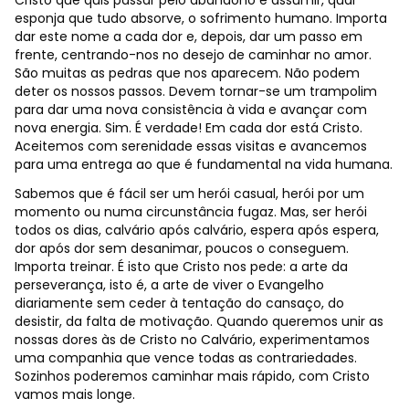
Cristo que quis passar pelo abandono e assumir, qual
esponja que tudo absorve, o sofrimento humano. Importa
dar este nome a cada dor e, depois, dar um passo em
frente, centrando-nos no desejo de caminhar no amor.
São muitas as pedras que nos aparecem. Não podem
deter os nossos passos. Devem tornar-se um trampolim
para dar uma nova consistência à vida e avançar com
nova energia. Sim. É verdade! Em cada dor está Cristo.
Aceitemos com serenidade essas visitas e avancemos
para uma entrega ao que é fundamental na vida humana.
Sabemos que é fácil ser um herói casual, herói por um
momento ou numa circunstância fugaz. Mas, ser herói
todos os dias, calvário após calvário, espera após espera,
dor após dor sem desanimar, poucos o conseguem.
Importa treinar. É isto que Cristo nos pede: a arte da
perseverança, isto é, a arte de viver o Evangelho
diariamente sem ceder à tentação do cansaço, do
desistir, da falta de motivação. Quando queremos unir as
nossas dores às de Cristo no Calvário, experimentamos
uma companhia que vence todas as contrariedades.
Sozinhos poderemos caminhar mais rápido, com Cristo
vamos mais longe.