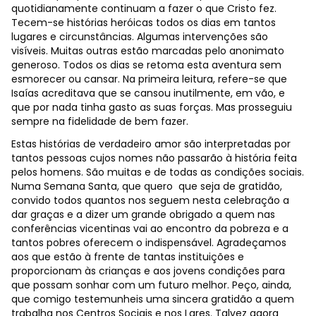
quotidianamente continuam a fazer o que Cristo fez.
Tecem-se histórias heróicas todos os dias em tantos
lugares e circunstâncias. Algumas intervenções são
visíveis. Muitas outras estão marcadas pelo anonimato
generoso. Todos os dias se retoma esta aventura sem
esmorecer ou cansar. Na primeira leitura, refere-se que
Isaías acreditava que se cansou inutilmente, em vão, e
que por nada tinha gasto as suas forças. Mas prosseguiu
sempre na fidelidade de bem fazer.
Estas histórias de verdadeiro amor são interpretadas por
tantos pessoas cujos nomes não passarão à história feita
pelos homens. São muitas e de todas as condições sociais.
Numa Semana Santa, que quero que seja de gratidão,
convido todos quantos nos seguem nesta celebração a
dar graças e a dizer um grande obrigado a quem nas
conferências vicentinas vai ao encontro da pobreza e a
tantos pobres oferecem o indispensável. Agradeçamos
aos que estão à frente de tantas instituições e
proporcionam às crianças e aos jovens condições para
que possam sonhar com um futuro melhor. Peço, ainda,
que comigo testemunheis uma sincera gratidão a quem
trabalha nos Centros Sociais e nos Lares. Talvez agora