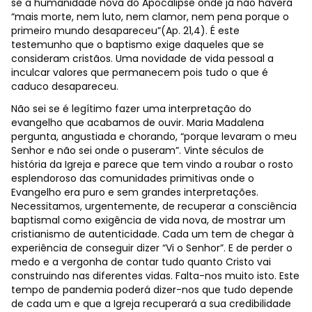
se a humanidade nova do Apocalipse onde já não haverá
“mais morte, nem luto, nem clamor, nem pena porque o
primeiro mundo desapareceu”(Ap. 21,4). É este
testemunho que o baptismo exige daqueles que se
consideram cristãos. Uma novidade de vida pessoal a
inculcar valores que permanecem pois tudo o que é
caduco desapareceu.
Não sei se é legítimo fazer uma interpretação do
evangelho que acabamos de ouvir. Maria Madalena
pergunta, angustiada e chorando, “porque levaram o meu
Senhor e não sei onde o puseram”. Vinte séculos de
história da Igreja e parece que tem vindo a roubar o rosto
esplendoroso das comunidades primitivas onde o
Evangelho era puro e sem grandes interpretações.
Necessitamos, urgentemente, de recuperar a consciência
baptismal como exigência de vida nova, de mostrar um
cristianismo de autenticidade. Cada um tem de chegar à
experiência de conseguir dizer “Vi o Senhor”. E de perder o
medo e a vergonha de contar tudo quanto Cristo vai
construindo nas diferentes vidas. Falta-nos muito isto. Este
tempo de pandemia poderá dizer-nos que tudo depende
de cada um e que a Igreja recuperará a sua credibilidade