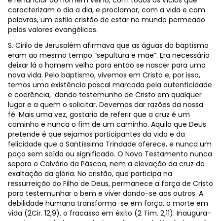
é renunciar ao homem velho, com todos os vícios que
caracterizam o dia a dia, e proclamar, com a vida e com
palavras, um estilo cristão de estar no mundo permeado
pelos valores evangélicos.
S. Cirilo de Jerusalém afirmava que as águas do baptismo
eram ao mesmo tempo “sepultura e mãe”. Era necessário
deixar lá o homem velho para então se nascer para uma
nova vida. Pelo baptismo, vivemos em Cristo e, por isso,
temos uma existência pascal marcada pela autenticidade
e coerência, dando testemunho de Cristo em qualquer
lugar e a quem o solicitar. Devemos dar razões da nossa
fé. Mais uma vez, gostaria de referir que a cruz é um
caminho e nunca o fim de um caminho. Aquilo que Deus
pretende é que sejamos participantes da vida e da
felicidade que a Santíssima Trindade oferece, e nunca um
poço sem saída ou significado. O Novo Testamento nunca
separa o Calvário da Páscoa, nem a elevação da cruz da
exaltação da glória. No cristão, que participa na
ressurreição do Filho de Deus, permanece a força de Cristo
para testemunhar o bem e viver dando-se aos outros. A
debilidade humana transforma-se em força, a morte em
vida (2Cir. 12,9), o fracasso em êxito (2 Tim. 2,11). Inaugura-