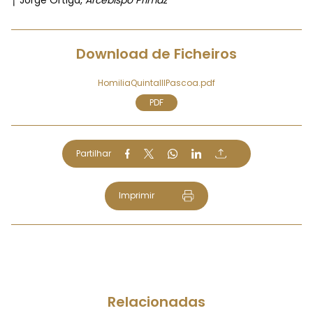
† Jorge Ortiga,
Arcebispo Primaz
Download de Ficheiros
HomiliaQuintaIIIPascoa.pdf
PDF
Partilhar
Imprimir
Relacionadas