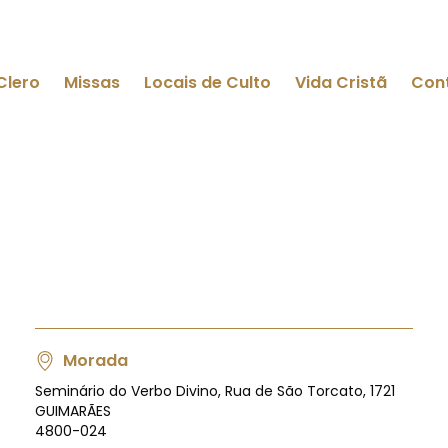
Clero
Missas
Locais de Culto
Vida Cristã
Con
Morada
Seminário do Verbo Divino, Rua de São Torcato, 1721
GUIMARÃES
4800-024