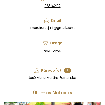
965142137
Email
moreirarei.jmf@gmail.com
Orago
São Tomé
Pároco(s)
1
José Maria Martins Fernandes
Últimas Notícias