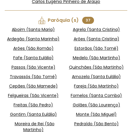
Carlos Eugénio Pinheiro de Araújo
Paróquia (s)
37
Aboim (Santa Maria)
Agrela (Santa Cristina)
Ardegão (Santa Marinha)
Arões (Santa Cristina)
Arões (São Romão)
Estorãos (São Tomé)
Fafe (Santa Eulália)
Medelo (São Martinho)
Passos (São Vicente)
Quinchães (São Martinho)
Travassós (São Tomé)
Arnozela (Santa Eulália)
Cepães (São Mamede)
Fareja (São Martinho)
Felgueiras (São Vicente)
Fornelos (Santa Comba)
Freitas (São Pedro)
Golães (São Lourenço)
Gontim (Santa Eulália)
Monte (São Miguel)
Moreira de Rei (São
Pedraído (São Bento)
Martinho)