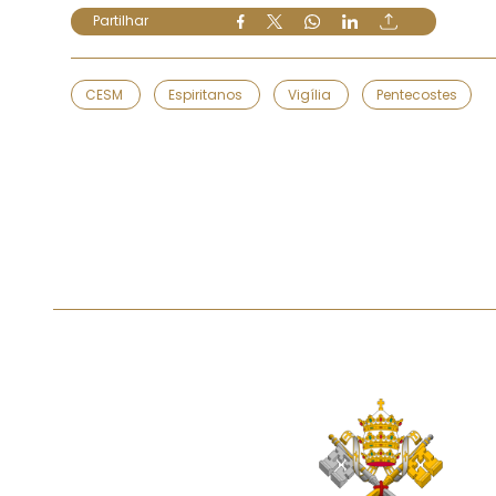
Partilhar
CESM
Espiritanos
Vigília
Pentecostes