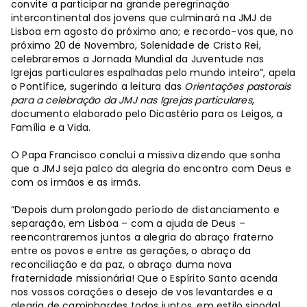
convite a participar na grande peregrinação
intercontinental dos jovens que culminará na JMJ de
Lisboa em agosto do próximo ano; e recordo-vos que, no
próximo 20 de Novembro, Solenidade de Cristo Rei,
celebraremos a Jornada Mundial da Juventude nas
Igrejas particulares espalhadas pelo mundo inteiro”, apela
o Pontífice, sugerindo a leitura das
Orientações pastorais
para a celebração da JMJ nas Igrejas particulares
,
documento elaborado pelo Dicastério para os Leigos, a
Família e a Vida.
O Papa Francisco conclui a missiva dizendo que sonha
que a JMJ seja palco da alegria do encontro com Deus e
com os irmãos e as irmãs.
“Depois dum prolongado período de distanciamento e
separação, em Lisboa – com a ajuda de Deus –
reencontraremos juntos a alegria do abraço fraterno
entre os povos e entre as gerações, o abraço da
reconciliação e da paz, o abraço duma nova
fraternidade missionária! Que o Espírito Santo acenda
nos vossos corações o desejo de vos levantardes e a
alegria de caminhardes todos juntos, em estilo sinodal,