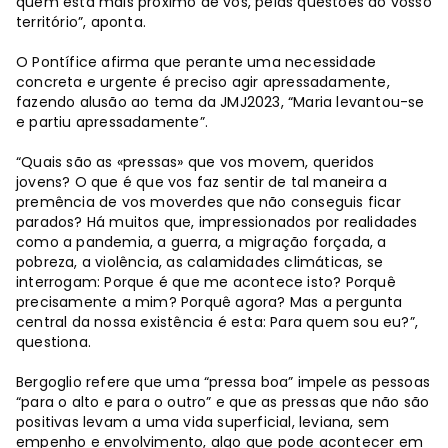
quem está mais próximo de vós, pelas questões do vosso
território”, aponta.
O Pontífice afirma que perante uma necessidade
concreta e urgente é preciso agir apressadamente,
fazendo alusão ao tema da JMJ2023, “Maria levantou-se
e partiu apressadamente”.
“Quais são as «pressas» que vos movem, queridos
jovens? O que é que vos faz sentir de tal maneira a
premência de vos moverdes que não conseguis ficar
parados? Há muitos que, impressionados por realidades
como a pandemia, a guerra, a migração forçada, a
pobreza, a violência, as calamidades climáticas, se
interrogam: Porque é que me acontece isto? Porquê
precisamente a mim? Porquê agora? Mas a pergunta
central da nossa existência é esta: Para quem sou eu?”,
questiona.
Bergoglio refere que uma “pressa boa” impele as pessoas
“para o alto e para o outro” e que as pressas que não são
positivas levam a uma vida superficial, leviana, sem
empenho e envolvimento, algo que pode acontecer em