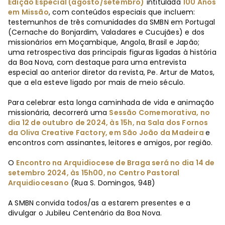
Edição Especial (agosto/setembro)
intitulada
100 Anos
em Missão
, com conteúdos especiais que incluem:
testemunhos de três comunidades da SMBN em Portugal
(Cernache do Bonjardim, Valadares e Cucujães) e dos
missionários em Moçambique, Angola, Brasil e Japão;
uma retrospectiva das principais figuras ligadas à história
da Boa Nova, com destaque para uma entrevista
especial ao anterior diretor da revista, Pe. Artur de Matos,
que a ela esteve ligado por mais de meio século.
Para celebrar esta longa caminhada de vida e animação
missionária, decorrerá uma
Sessão Comemorativa, no
dia 12 de outubro de 2024, às 15h, na Sala dos Fornos
da Oliva Creative Factory, em São João da Madeira
e
encontros com assinantes, leitores e amigos, por região.
O
Encontro na Arquidiocese de Braga será no dia 14 de
setembro 2024, às 15h00, no Centro Pastoral
Arquidiocesano
(Rua S. Domingos, 94B)
A SMBN convida todos/as a estarem presentes e a
divulgar o Jubileu Centenário da Boa Nova.