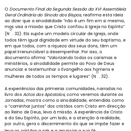
O
Documento Final da Segunda Sessão da XVI Assembleia
Geral Ordinária do Sínodo dos Bispos
, reafirma esta ideia
ao dizer que a sinodalidade “não é um fim em si mesma,
mas visa a missão que Cristo confiou à Igreja no Espírito”
o
(N
. 32). Ela supõe um modelo circular de Igreja, onde
todos têm igual dignidade em virtude do seu baptismo, e
em que todos, com a riqueza dos seus dons, têm um
papel irrenunciável a desempenhar. Por isso, o
documento afirma: “Valorizando todos os carismas e
ministérios, a sinodalidade permite ao Povo de Deus
anunciar e testemunhar o Evangelho aos homens e
o
mulheres de todos os tempos e lugares” (N
. 32).
A experiências das primeiras comunidades, narradas no
livro dos
Actos dos Apóstolos
, como veremos durante as
Jornadas, mostra como a sinodalidade, entendida como
o “caminhar juntos” dos cristãos com Cristo em direcção
ao Reino de Deus, leva à missão. A experiência de Cristo
e do Seu Espírito, por um lado, e a atenção à realidade,
por outro, gera o discernimento do que se impõe fazer e
leva os cristãos a sair e a anunciar a sua fé.