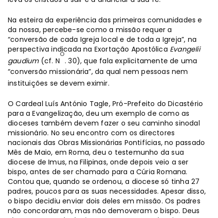
Na esteira da experiência das primeiras comunidades e
da nossa, percebe-se como a missão requer a
“conversão de cada Igreja local e de toda a Igreja”, na
perspectiva indicada na Exortação Apostólica
Evangelii
o
gaudium
(cf. N
. 30), que fala explicitamente de uma
“conversão missionária”, da qual nem pessoas nem
instituições se devem eximir.
O Cardeal Luís António Tagle, Pró-Prefeito do Dicastério
para a Evangelização, deu um exemplo de como as
dioceses também devem fazer o seu caminho sinodal
missionário. No seu encontro com os directores
nacionais das Obras Missionárias Pontifícias, no passado
Mês de Maio, em Roma, deu o testemunho da sua
diocese de Imus, na Filipinas, onde depois veio a ser
bispo, antes de ser chamado para a Cúria Romana.
Contou que, quando se ordenou, a diocese só tinha 27
padres, poucos para as suas necessidades. Apesar disso,
o bispo decidiu enviar dois deles em missão. Os padres
não concordaram, mas não demoveram o bispo. Deus