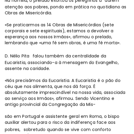
Na homilia, o prelado exortou os peregrinos a
darem
atenção aos pobres, pondo em prática no quotidiano as
Obras de Misericórdia.
«Se praticarmos as 14 Obras de Misericórdias (sete
corporais e sete espirituais), estamos a devolver a
esperança aos nossos Irmãos», afirmou o prelado,
lembrando que «uma fé sem obras, é uma fé morta».
D. Nélio Pita
falou também da centralidade da
Eucaristia, associando-a à mensagem do Evangelho,
assente na caridade.
«Nós precisámos da Eucaristia. A Eucaristia é o pão do
céu que nos alimenta, que nos dá força. É
absolutamente imprescindível na nossa vida, associada
ao serviço aos Irmãos», afirmou. Sendo Vicentino e
antigo provincial da Congregação da Mis-
são em Portugal e assistente geral em Roma, o bispo
auxiliar alertou para o risco da indiferença face aos
pobres,
sobretudo quando se vive com conforto