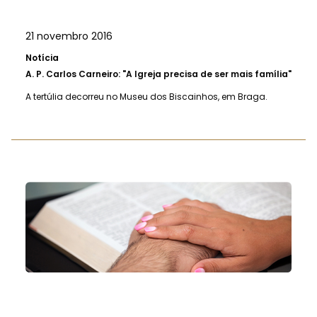
21 novembro 2016
Notícia
A.
P. Carlos Carneiro: "A Igreja precisa de ser mais família"
A tertúlia decorreu no Museu dos Biscainhos, em Braga.