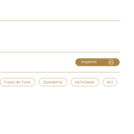
Imprimir
Casa da Torre
Quaresma
Se7e Dores
ACI