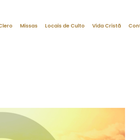
Clero
Missas
Locais de Culto
Vida Cristã
Con