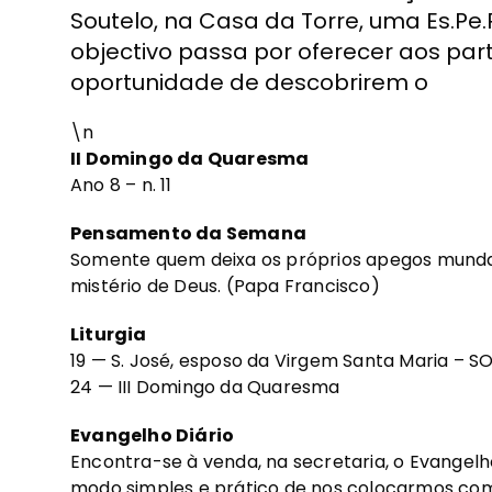
Soutelo, na Casa da Torre, uma Es.Pe.
objectivo passa por oferecer aos par
oportunidade de descobrirem o
\n
II Domingo da Quaresma
Ano 8 – n. 11
Pensamento da Semana
Somente quem deixa os próprios apegos munda
mistério de Deus. (Papa Francisco)
Liturgia
19 — S. José, esposo da Virgem Santa Maria – 
24 — III Domingo da Quaresma
Evangelho Diário
Encontra-se à venda, na secretaria, o Evangelh
modo simples e prático de nos colocarmos como