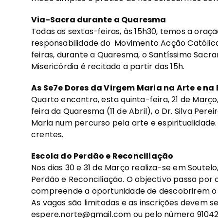
Via-Sacra durante a Quaresma
Todas as sextas-feiras, às 15h30, temos a oraç
responsabilidade do Movimento Acção Católica 
feiras, durante a Quaresma, o Santíssimo Sacra
Misericórdia é recitado a partir das 15h.
As Se7e Dores da Virgem Maria na Arte e na 
Quarto encontro, esta quinta-feira, 21 de Março, 
feira da Quaresma (11 de Abril), o Dr. Silva Per
Maria num percurso pela arte e espiritualidade.
crentes.
Escola do Perdão e Reconciliação
Nos dias 30 e 31 de Março realiza-se em Soutelo
Perdão e Reconciliação. O objectivo passa por 
compreende a oportunidade de descobrirem o p
As vagas são limitadas e as inscrições devem se
espere.norte@gmail.com
ou pelo número 91042