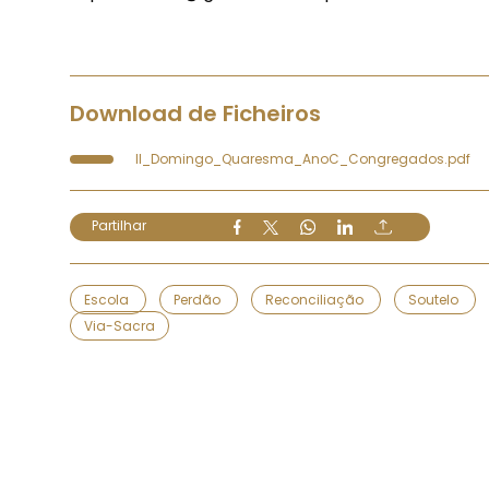
Download de Ficheiros
II_Domingo_Quaresma_AnoC_Congregados.pdf
Partilhar
Escola
Perdão
Reconciliação
Soutelo
Via-Sacra