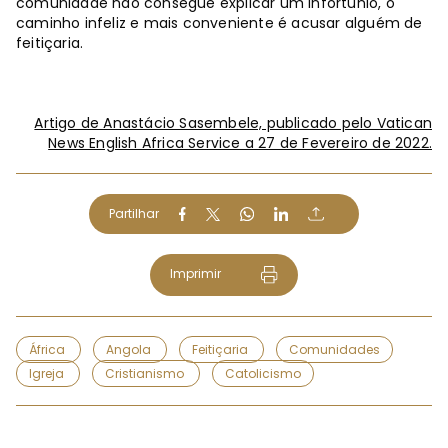
comunidade não consegue explicar um infortúnio, o
caminho infeliz e mais conveniente é acusar alguém de
feitiçaria.
Artigo de Anastácio Sasembele, publicado pelo Vatican
News English Africa Service a 27 de Fevereiro de 2022.
Partilhar
Imprimir
África
Angola
Feitiçaria
Comunidades
Igreja
Cristianismo
Catolicismo