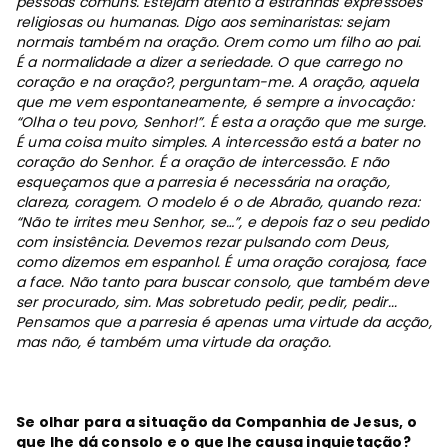
pessoas comuns. Estejam atento a estranhas expressões
religiosas ou humanas. Digo aos seminaristas: sejam
normais também na oração. Orem como um filho ao pai.
É a normalidade a dizer a seriedade. O que carrego no
coração e na oração?, perguntam-me. A oração, aquela
que me vem espontaneamente, é sempre a invocação:
“Olha o teu povo, Senhor!”. É esta a oração que me surge.
É uma coisa muito simples. A intercessão está a bater no
coração do Senhor. É a oração de intercessão. E não
esqueçamos que a parresia é necessária na oração,
clareza, coragem. O modelo é o de Abraão, quando reza:
“Não te irrites meu Senhor, se…”, e depois faz o seu pedido
com insistência. Devemos rezar pulsando com Deus,
como dizemos em espanhol. É uma oração corajosa, face
a face. Não tanto para buscar consolo, que também deve
ser procurado, sim. Mas sobretudo pedir, pedir, pedir...
Pensamos que a parresia é apenas uma virtude da acção,
mas não, é também uma virtude da oração.
Se olhar para a situação da Companhia de Jesus, o
que lhe dá consolo e o que lhe causa inquietação?