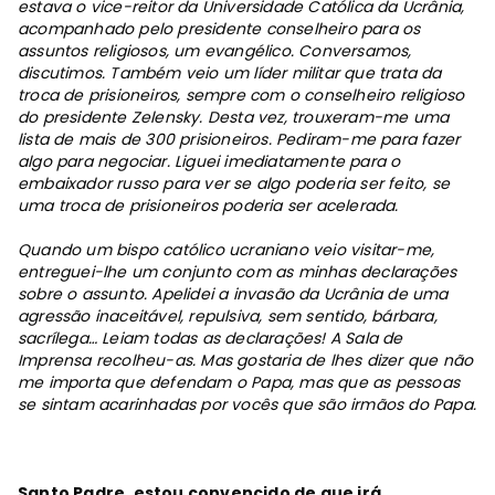
estava o vice-reitor da Universidade Católica da Ucrânia,
acompanhado pelo presidente conselheiro para os
assuntos religiosos, um evangélico. Conversamos,
discutimos. Também veio um líder militar que trata da
troca de prisioneiros, sempre com o conselheiro religioso
do presidente Zelensky. Desta vez, trouxeram-me uma
lista de mais de 300 prisioneiros. Pediram-me para fazer
algo para negociar. Liguei imediatamente para o
embaixador russo para ver se algo poderia ser feito, se
uma troca de prisioneiros poderia ser acelerada.
Quando um bispo católico ucraniano veio visitar-me,
entreguei-lhe um conjunto com as minhas declarações
sobre o assunto. Apelidei a invasão da Ucrânia de uma
agressão inaceitável, repulsiva, sem sentido, bárbara,
sacrílega… Leiam todas as declarações! A Sala de
Imprensa recolheu-as. Mas gostaria de lhes dizer que não
me importa que defendam o Papa, mas que as pessoas
se sintam acarinhadas por vocês que são irmãos do Papa.
Santo Padre, estou convencido de que irá