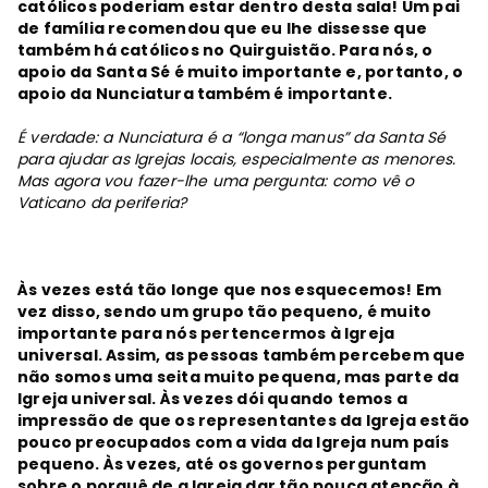
católicos poderiam estar dentro desta sala! Um pai
de família recomendou que eu lhe dissesse que
também há católicos no Quirguistão. Para nós, o
apoio da Santa Sé é muito importante e, portanto, o
apoio da Nunciatura também é importante.
É verdade: a Nunciatura é a “longa manus” da Santa Sé
para ajudar as Igrejas locais, especialmente as menores.
Mas agora vou fazer-lhe uma pergunta: como vê o
Vaticano da periferia?
Às vezes está tão longe que nos esquecemos! Em
vez disso, sendo um grupo tão pequeno, é muito
importante para nós pertencermos à Igreja
universal. Assim, as pessoas também percebem que
não somos uma seita muito pequena, mas parte da
Igreja universal. Às vezes dói quando temos a
impressão de que os representantes da Igreja estão
pouco preocupados com a vida da Igreja num país
pequeno. Às vezes, até os governos perguntam
sobre o porquê de a Igreja dar tão pouca atenção à