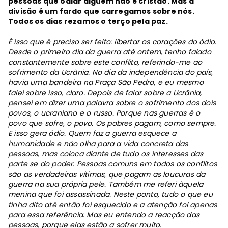
pessoas que odiar alguém não é cristão. Mas a
divisão é um fardo que carregamos sobre nós.
Todos os dias rezamos o terço pela paz.
É isso que é preciso ser feito: libertar os corações do ódio.
Desde o primeiro dia da guerra até ontem, tenho falado
constantemente sobre este conflito, referindo-me ao
sofrimento da Ucrânia. No dia da independência do país,
havia uma bandeira na Praça São Pedro, e eu mesmo
falei sobre isso, claro. Depois de falar sobre a Ucrânia,
pensei em dizer uma palavra sobre o sofrimento dos dois
povos, o ucraniano e o russo. Porque nas guerras é o
povo que sofre, o povo. Os pobres pagam, como sempre.
E isso gera ódio. Quem faz a guerra esquece a
humanidade e não olha para a vida concreta das
pessoas, mas coloca diante de tudo os interesses das
parte se do poder. Pessoas comuns em todos os conflitos
são as verdadeiras vítimas, que pagam as loucuras da
guerra na sua própria pele. Também me referi àquela
menina que foi assassinada. Neste ponto, tudo o que eu
tinha dito até então foi esquecido e a atenção foi apenas
para essa referência. Mas eu entendo a reacção das
pessoas, porque elas estão a sofrer muito.