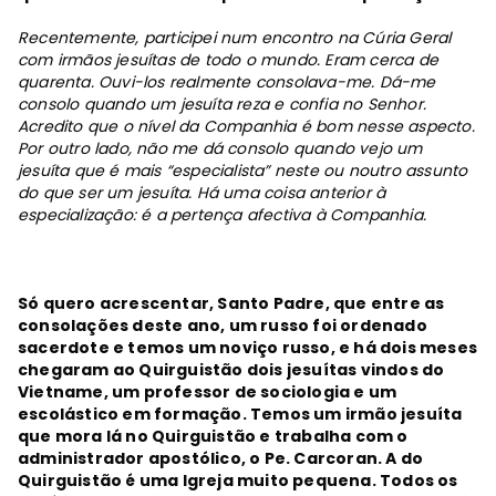
Recentemente, participei num encontro na Cúria Geral
com irmãos jesuítas de todo o mundo. Eram cerca de
quarenta. Ouvi-los realmente consolava-me. Dá-me
consolo quando um jesuíta reza e confia no Senhor.
Acredito que o nível da Companhia é bom nesse aspecto.
Por outro lado, não me dá consolo quando vejo um
jesuíta que é mais “especialista” neste ou noutro assunto
do que ser um jesuíta. Há uma coisa anterior à
especialização: é a pertença afectiva à Companhia.
Só quero acrescentar, Santo Padre, que entre as
consolações deste ano, um russo foi ordenado
sacerdote e temos um noviço russo, e há dois meses
chegaram ao Quirguistão dois jesuítas vindos do
Vietname, um professor de sociologia e um
escolástico em formação. Temos um irmão jesuíta
que mora lá no Quirguistão e trabalha com o
administrador apostólico, o Pe. Carcoran. A do
Quirguistão é uma Igreja muito pequena. Todos os