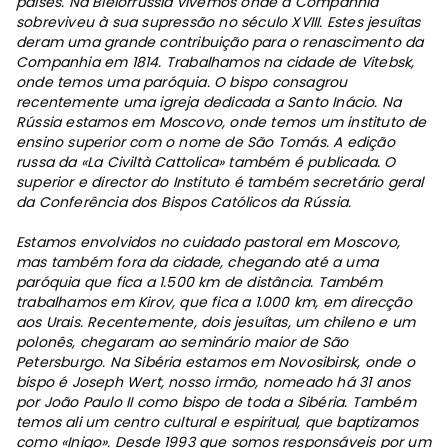
países. Na Bielorrússia vivemos onde a Companhia
sobreviveu à sua supressão no século XVIII. Estes jesuítas
deram uma grande contribuição para o renascimento da
Companhia em 1814. Trabalhamos na cidade de Vitebsk,
onde temos uma paróquia. O bispo consagrou
recentemente uma igreja dedicada a Santo Inácio. Na
Rússia estamos em Moscovo, onde temos um instituto de
ensino superior com o nome de São Tomás. A edição
russa da «La Civiltà Cattolica» também é publicada. O
superior e director do Instituto é também secretário geral
da Conferência dos Bispos Católicos da Rússia.
Estamos envolvidos no cuidado pastoral em Moscovo,
mas também fora da cidade, chegando até a uma
paróquia que fica a 1.500 km de distância. Também
trabalhamos em Kirov, que fica a 1.000 km, em direcção
aos Urais. Recentemente, dois jesuítas, um chileno e um
polonês, chegaram ao seminário maior de São
Petersburgo. Na Sibéria estamos em Novosibirsk, onde o
bispo é Joseph Wert, nosso irmão, nomeado há 31 anos
por João Paulo II como bispo de toda a Sibéria. Também
temos ali um centro cultural e espiritual, que baptizamos
como «Inigo». Desde 1993 que somos responsáveis por um