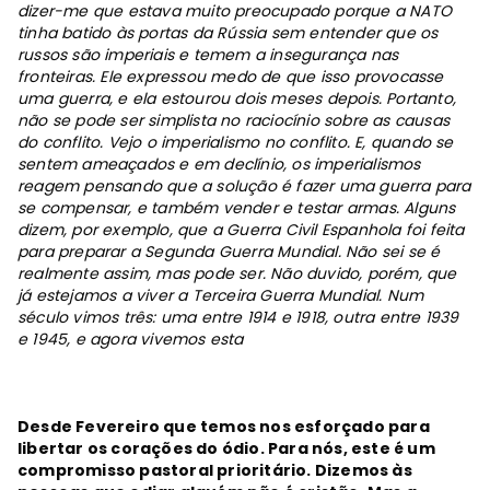
dizer-me que estava muito preocupado porque a NATO
tinha batido às portas da Rússia sem entender que os
russos são imperiais e temem a insegurança nas
fronteiras. Ele expressou medo de que isso provocasse
uma guerra, e ela estourou dois meses depois. Portanto,
não se pode ser simplista no raciocínio sobre as causas
do conflito. Vejo o imperialismo no conflito. E, quando se
sentem ameaçados e em declínio, os imperialismos
reagem pensando que a solução é fazer uma guerra para
se compensar, e também vender e testar armas. Alguns
dizem, por exemplo, que a Guerra Civil Espanhola foi feita
para preparar a Segunda Guerra Mundial. Não sei se é
realmente assim, mas pode ser. Não duvido, porém, que
já estejamos a viver a Terceira Guerra Mundial. Num
século vimos três: uma entre 1914 e 1918, outra entre 1939
e 1945, e agora vivemos esta
Desde Fevereiro que temos nos esforçado para
libertar os corações do ódio. Para nós, este é um
compromisso pastoral prioritário. Dizemos às